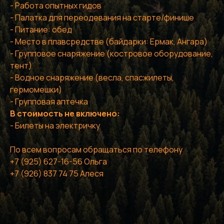
- Работа опытных гидов
- Палатка для переодевания на старте/финише
- Питание: обед
- Место в плавсредстве (байдарки: Ермак, Ангара)
- Групповое снаряжение (костровое оборудование,
тент)
- Водное снаряжение (весла, спасжилеты,
гермомешки)
- Групповая аптечка
В стоимость не включено:
- Билеты на электричку
По всем вопросам обращаться по телефону
+7 (925) 627-16-56 Ольга
+7 (926) 837 74 75 Алеся