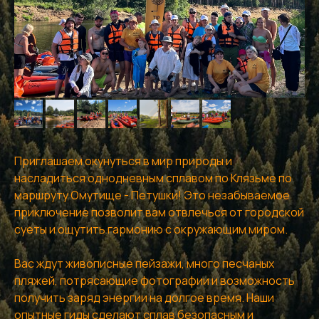
Приглашаем окунуться в мир природы и
насладиться однодневным сплавом по Клязьме по
маршруту Омутище - Петушки! Это незабываемое
приключение позволит вам отвлечься от городской
суеты и ощутить гармонию с окружающим миром.
Вас ждут живописные пейзажи, много песчаных
пляжей, потрясающие фотографии и возможность
получить заряд энергии на долгое время. Наши
опытные гиды сделают сплав безопасным и