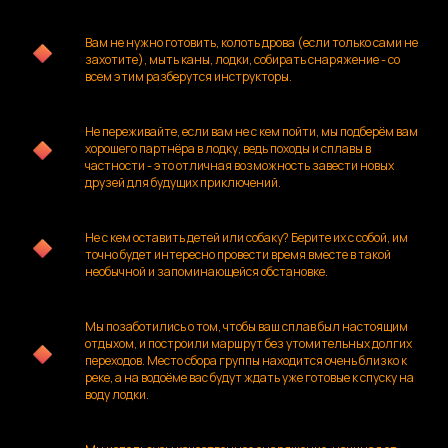
Вам не нужно готовить, колоть дрова (если только сами не
захотите), мыть каны, лодки, собирать снаряжение - со
всем этим разберутся инструкторы.
Не переживайте, если вам не с кем пойти, мы подберём вам
хорошего партнёра в лодку, ведь походы и сплавы в
частности - это отличная возможность завести новых
друзей для будущих приключений.
Не с кем оставить детей или собаку? Берите их с собой, им
точно будет интересно провести время вместе в такой
необычной и запоминающейся обстановке.
Мы позаботились о том, чтобы ваш сплав был настоящим
отдыхом, и построили маршрут без утомительных долгих
переходов. Место сбора группы находится очень близко к
реке, а на водоёме вас будут ждать уже готовые к спуску на
воду лодки.